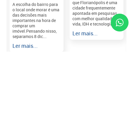
que Florianópolis é uma
A escolha do bairro para
cidade frequentemente
o local onde morar é uma
apontada em pesquisas
das decisões mais
com melhor qualidade de
importantes na hora de
vida, IDH e tecnologia e...
comprar um
imóvel.Pensando nisso,
Ler mais...
separamos 8 dic...
r
Ler mais...