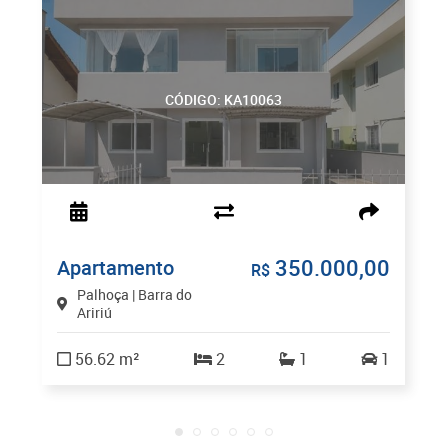
CÓDIGO: KA10063
350.000,00
Apartamento
R$
Palhoça | Barra do
Aririú
56.62 m²
2
1
1