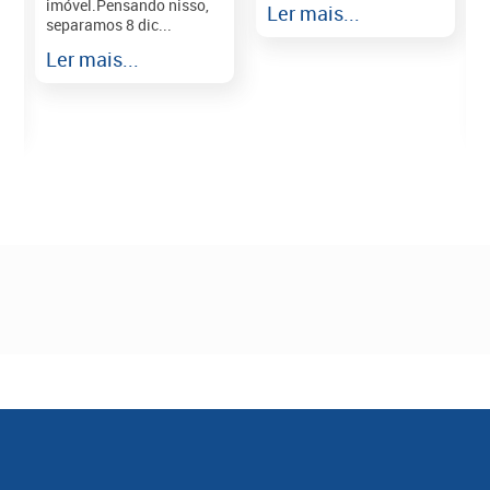
imóvel.Pensando nisso,
Ler mais...
separamos 8 dic...
r
Ler mais...