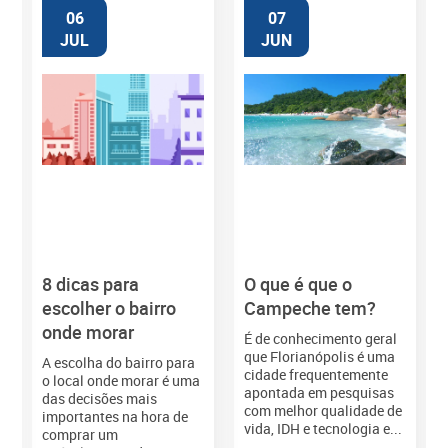
06
07
JUL
JUN
8 dicas para
O que é que o
M
escolher o bairro
Campeche tem?
onde morar
É de conhecimento geral
que Florianópolis é uma
A escolha do bairro para
cidade frequentemente
o local onde morar é uma
apontada em pesquisas
das decisões mais
com melhor qualidade de
importantes na hora de
vida, IDH e tecnologia e...
comprar um