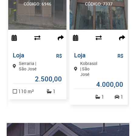
CÓDIGO: 6946
CÓDIGO: 7337
Loja
Loja
$
R$
R$
Serraria |
Kobrasol
São José
| São
José
2.500,00
0
4.000,00
110 m²
1
1
1