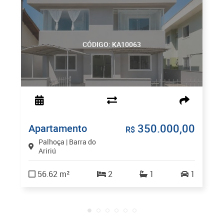
CÓDIGO: KA10063
350.000,00
Apartamento
R$
Palhoça | Barra do
Aririú
56.62 m²
2
1
1