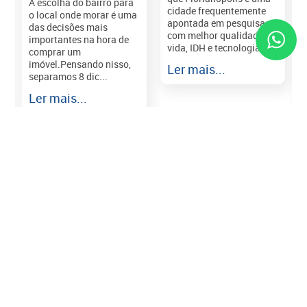
A escolha do bairro para
cidade frequentemente
o local onde morar é uma
apontada em pesquisas
das decisões mais
com melhor qualidade de
importantes na hora de
vida, IDH e tecnologia e...
comprar um
imóvel.Pensando nisso,
Ler mais...
separamos 8 dic...
r
Ler mais...