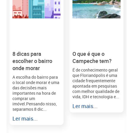
8 dicas para
O que é que o
M
escolher o bairro
Campeche tem?
onde morar
É de conhecimento geral
que Florianópolis é uma
A escolha do bairro para
cidade frequentemente
o local onde morar é uma
apontada em pesquisas
das decisões mais
com melhor qualidade de
importantes na hora de
vida, IDH e tecnologia e...
comprar um
imóvel.Pensando nisso,
Ler mais...
separamos 8 dic...
r
Ler mais...