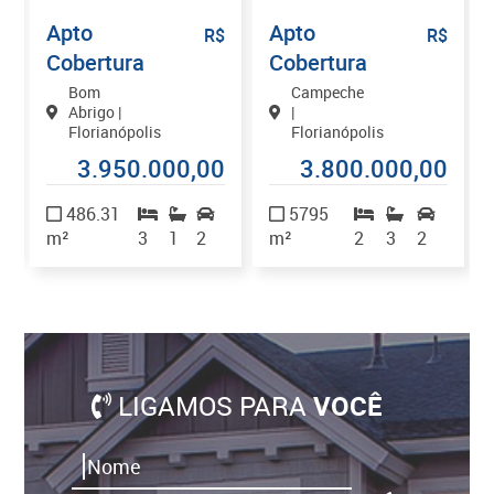
Apto
Apto
$
R$
R$
Cobertura
Cobertura
Bom
Campeche
Abrigo |
|
Florianópolis
Florianópolis
0
3.950.000,00
3.800.000,00
486.31
5795
m²
3
1
2
m²
2
3
2
LIGAMOS PARA
VOCÊ