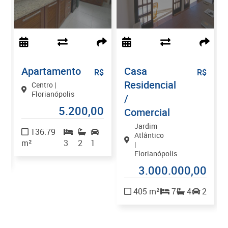
Apartamento
Casa
$
R$
R$
Residencial
Centro |
Florianópolis
/
5.200,00
Comercial
0
Jardim
136.79
Atlântico
m²
3
2
1
|
Florianópolis
3.000.000,00
405 m²
7
4
2