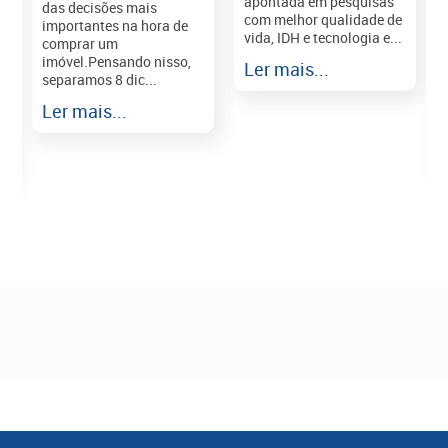
apontada em pesquisas
das decisões mais
com melhor qualidade de
importantes na hora de
vida, IDH e tecnologia e...
comprar um
imóvel.Pensando nisso,
Ler mais...
separamos 8 dic...
r
Ler mais...