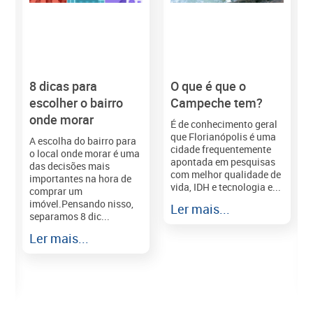
8 dicas para
O que é que o
M
escolher o bairro
Campeche tem?
onde morar
É de conhecimento geral
que Florianópolis é uma
A escolha do bairro para
cidade frequentemente
o local onde morar é uma
apontada em pesquisas
das decisões mais
com melhor qualidade de
importantes na hora de
vida, IDH e tecnologia e...
comprar um
imóvel.Pensando nisso,
Ler mais...
separamos 8 dic...
r
Ler mais...