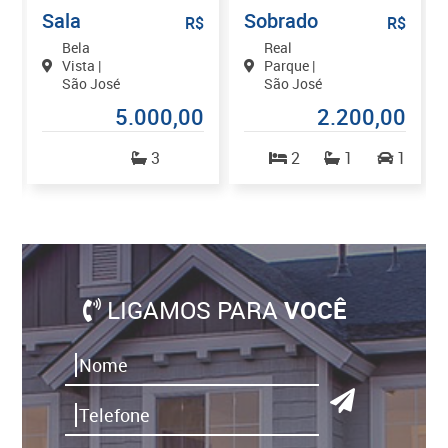
Sala
Sobrado
$
R$
R$
Bela
Real
Vista |
Parque |
São José
São José
0
5.000,00
2.200,00
1
3
2
1
1
LIGAMOS PARA
VOCÊ