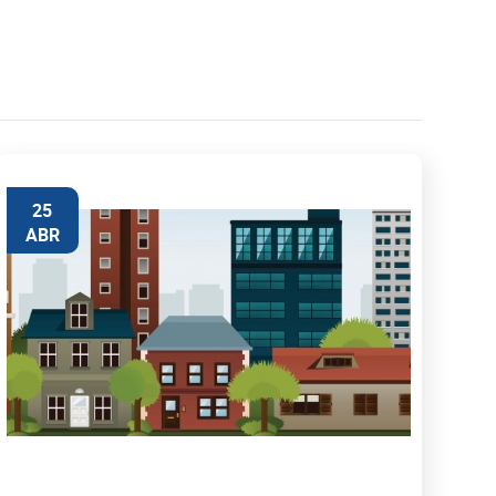
25
ABR