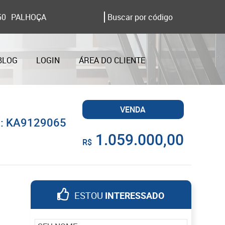
50
PALHOÇA
BLOG
LOGIN
ÁREA DO CLIENTE
VENDA
f.: KA9129065
1.059.000,00
R$
ESTOU
INTERESSADO