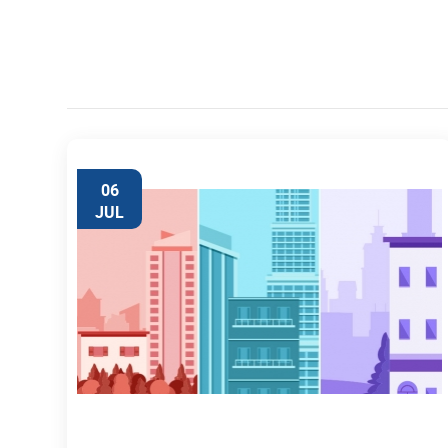
06
JUL