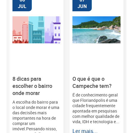
JUL
JUN
8 dicas para
O que é que o
M
escolher o bairro
Campeche tem?
onde morar
É de conhecimento geral
que Florianópolis é uma
A escolha do bairro para
cidade frequentemente
o local onde morar é uma
apontada em pesquisas
das decisões mais
com melhor qualidade de
importantes na hora de
vida, IDH e tecnologia e...
comprar um
imóvel.Pensando nisso,
Ler mais...