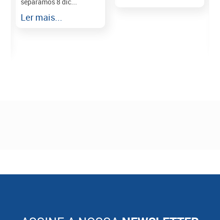
separamos 8 dic...
r
Ler mais...