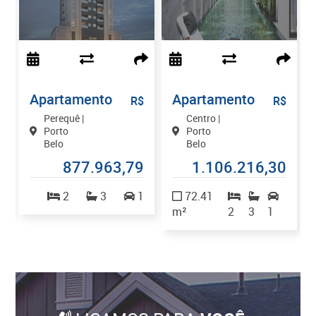
Apartamento
Apartamento
$
R$
R$
Perequê |
Centro |
Porto
Porto
Belo
Belo
7
877.963,79
1.106.216,30
2
2
3
1
72.41
m²
2
3
1