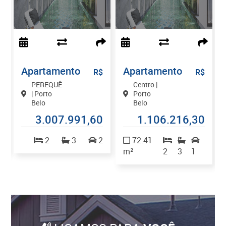
Apartamento
Apartamento
$
R$
R$
PEREQUÊ
Centro |
| Porto
Porto
Belo
Belo
7
3.007.991,60
1.106.216,30
2
2
3
2
72.41
m²
2
3
1