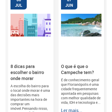
JUL
JUN
8 dicas para
O que é que o
M
escolher o bairro
Campeche tem?
onde morar
É de conhecimento geral
que Florianópolis é uma
A escolha do bairro para
cidade frequentemente
o local onde morar é uma
apontada em pesquisas
das decisões mais
com melhor qualidade de
importantes na hora de
vida, IDH e tecnologia e...
comprar um
imóvel.Pensando nisso,
Ler mais...