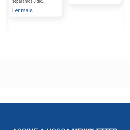
separamos 8 dic...
r
Ler mais...