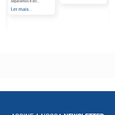
separamos 8 dic...
r
Ler mais...