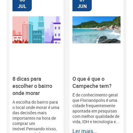
JUL
JUN
8 dicas para
O que é que o
M
escolher o bairro
Campeche tem?
onde morar
É de conhecimento geral
que Florianópolis é uma
A escolha do bairro para
cidade frequentemente
o local onde morar é uma
apontada em pesquisas
das decisões mais
com melhor qualidade de
importantes na hora de
vida, IDH e tecnologia e...
comprar um
imóvel.Pensando nisso,
Ler mais...