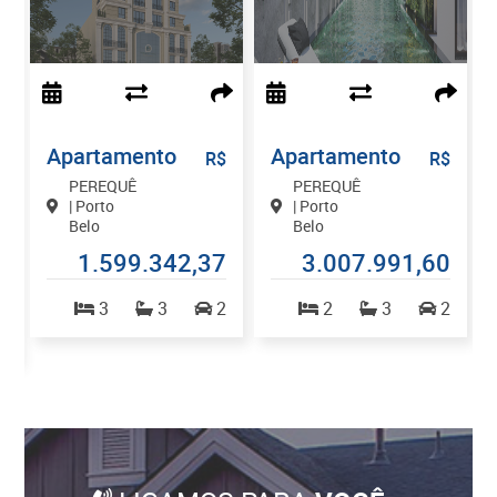
Apartamento
Apartamento
$
R$
R$
PEREQUÊ
PEREQUÊ
| Porto
| Porto
Belo
Belo
0
1.599.342,37
3.007.991,60
3
3
2
2
3
2