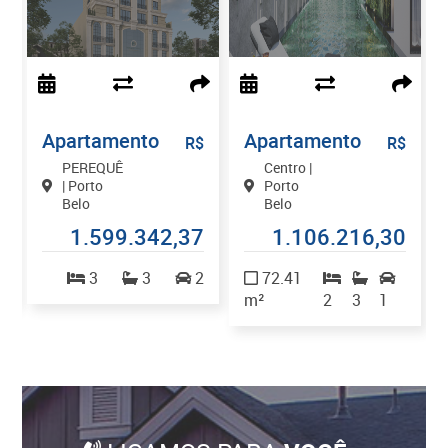
Apartamento
Apartamento
$
R$
R$
PEREQUÊ
Centro |
| Porto
Porto
Belo
Belo
9
1.599.342,37
1.106.216,30
1
3
3
2
72.41
m²
2
3
1