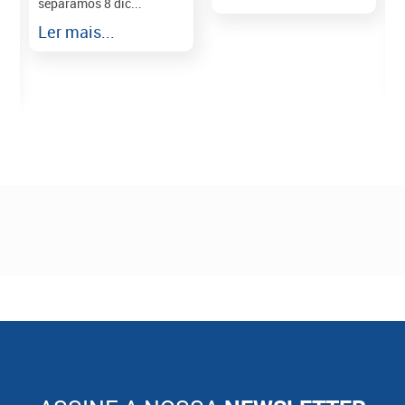
separamos 8 dic...
r
Ler mais...