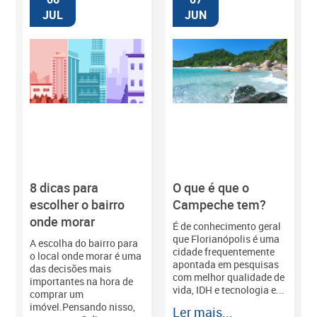
JUL
JUN
8 dicas para
O que é que o
M
escolher o bairro
Campeche tem?
onde morar
É de conhecimento geral
que Florianópolis é uma
A escolha do bairro para
cidade frequentemente
o local onde morar é uma
apontada em pesquisas
das decisões mais
com melhor qualidade de
importantes na hora de
vida, IDH e tecnologia e...
comprar um
imóvel.Pensando nisso,
Ler mais...