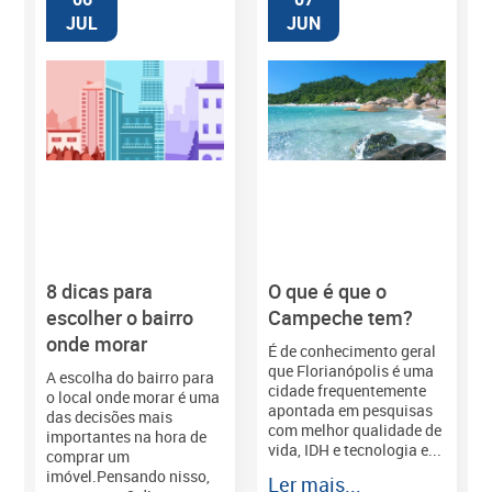
JUL
JUN
8 dicas para
O que é que o
M
escolher o bairro
Campeche tem?
onde morar
É de conhecimento geral
que Florianópolis é uma
A escolha do bairro para
cidade frequentemente
o local onde morar é uma
apontada em pesquisas
das decisões mais
com melhor qualidade de
importantes na hora de
vida, IDH e tecnologia e...
comprar um
imóvel.Pensando nisso,
Ler mais...