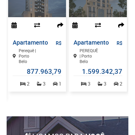
Apartamento
Apartamento
$
R$
R$
Perequê |
PEREQUÊ
Porto
| Porto
Belo
Belo
0
877.963,79
1.599.342,37
2
3
1
3
3
2