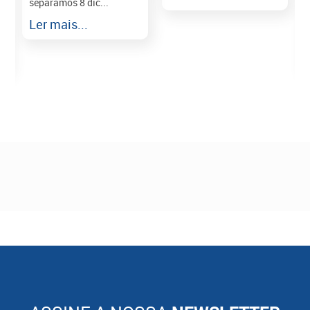
separamos 8 dic...
r
Ler mais...