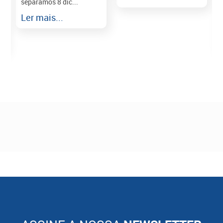
separamos 8 dic...
r
Ler mais...