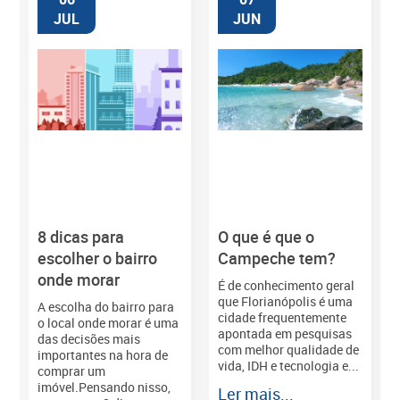
JUL
JUN
8 dicas para
O que é que o
M
escolher o bairro
Campeche tem?
onde morar
É de conhecimento geral
que Florianópolis é uma
A escolha do bairro para
cidade frequentemente
o local onde morar é uma
apontada em pesquisas
das decisões mais
com melhor qualidade de
importantes na hora de
vida, IDH e tecnologia e...
comprar um
imóvel.Pensando nisso,
Ler mais...