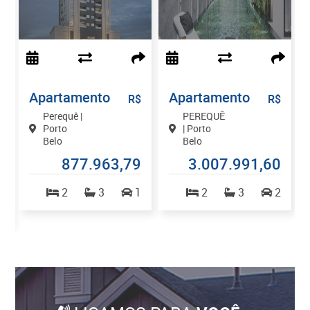
Apartamento
Apartamento
$
R$
R$
Perequê |
PEREQUÊ
Porto
| Porto
Belo
Belo
0
877.963,79
3.007.991,60
2
3
1
2
3
2