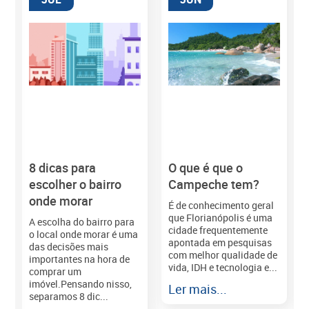
8 dicas para
O que é que o
M
escolher o bairro
Campeche tem?
onde morar
É de conhecimento geral
que Florianópolis é uma
A escolha do bairro para
cidade frequentemente
o local onde morar é uma
apontada em pesquisas
das decisões mais
com melhor qualidade de
importantes na hora de
vida, IDH e tecnologia e...
comprar um
imóvel.Pensando nisso,
Ler mais...
separamos 8 dic...
r