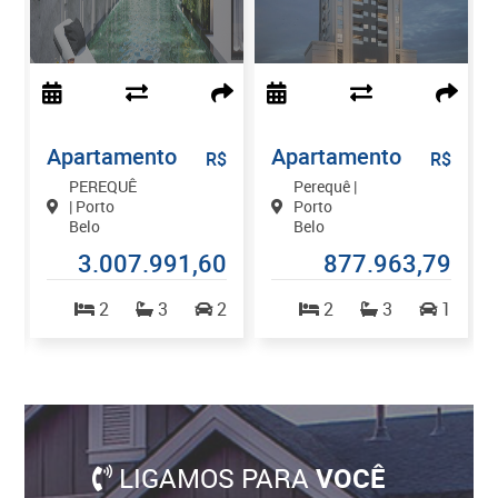
Apartamento
Apartamento
$
R$
R$
PEREQUÊ
Perequê |
| Porto
Porto
Belo
Belo
7
3.007.991,60
877.963,79
2
2
3
2
2
3
1
LIGAMOS PARA
VOCÊ