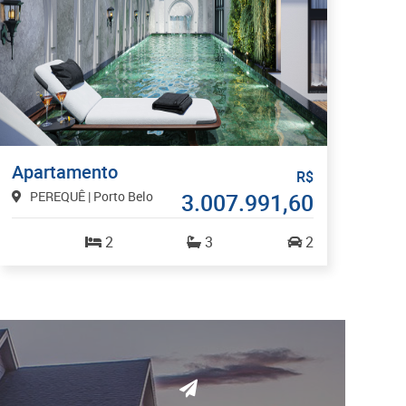
Apartamento
R$
PEREQUÊ | Porto Belo
3.007.991,60
2
3
2