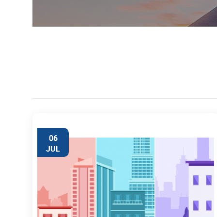
06
JUL