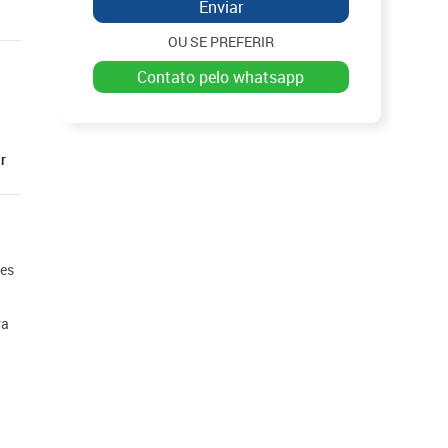
Enviar
OU SE PREFERIR
contato pelo whatsapp
r
ões
ra