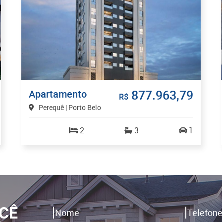
877.963,79
Apartamento
R$
Perequê | Porto Belo
2
3
1
CÊ