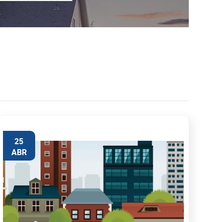
25
ABR