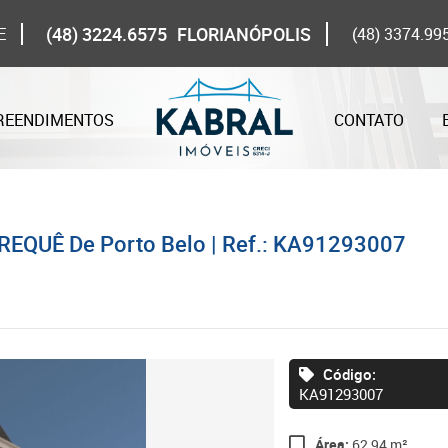
(48) 3224.6575
FLORIANÓPOLIS
E
(48) 3374.99
REENDIMENTOS
CONTATO
REQUÊ De Porto Belo | Ref.: KA91293007
Código:
KA91293007
Área:
62,94 m²