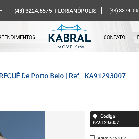
(48) 3224.6575
FLORIANÓPOLIS
E
(48) 3374.99
REENDIMENTOS
CONTATO
REQUÊ De Porto Belo | Ref.: KA91293007
Código:
KA91293007
Área:
62,94 m²