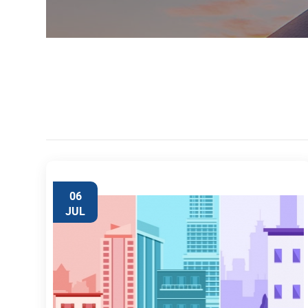
06
JUL