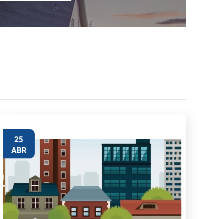
25
ABR