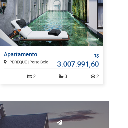
Apartamento
R$
PEREQUÊ | Porto Belo
3.007.991,60
2
3
2