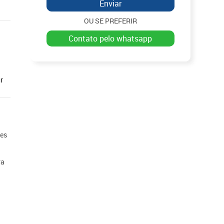
Enviar
OU SE PREFERIR
contato pelo whatsapp
r
ões
ra