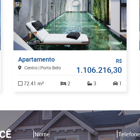
Apartamento
R$
Centro | Porto Belo
1.106.216,30
72.41 m²
2
3
1
CÊ