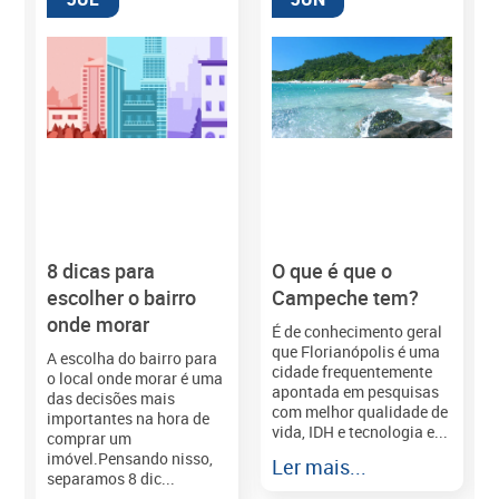
8 dicas para
O que é que o
M
escolher o bairro
Campeche tem?
onde morar
É de conhecimento geral
que Florianópolis é uma
A escolha do bairro para
cidade frequentemente
o local onde morar é uma
apontada em pesquisas
das decisões mais
com melhor qualidade de
importantes na hora de
vida, IDH e tecnologia e...
comprar um
imóvel.Pensando nisso,
Ler mais...
separamos 8 dic...
r