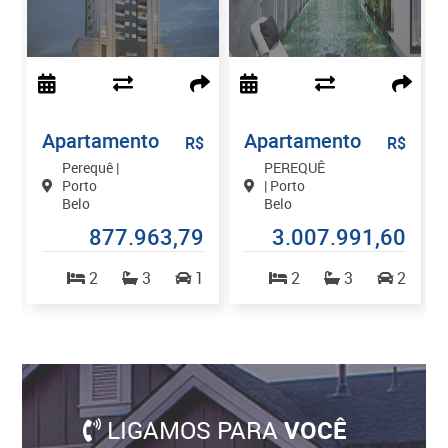
Apartamento
Apartamento
$
R$
R$
Perequê |
PEREQUÊ
Porto
| Porto
Belo
Belo
7
877.963,79
3.007.991,60
2
2
3
1
2
3
2
LIGAMOS PARA
VOCÊ