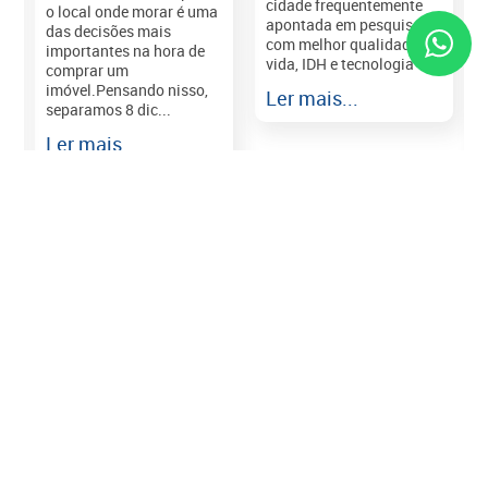
cidade frequentemente
o local onde morar é uma
apontada em pesquisas
das decisões mais
com melhor qualidade de
importantes na hora de
vida, IDH e tecnologia e...
comprar um
imóvel.Pensando nisso,
Ler mais...
separamos 8 dic...
r
Ler mais...