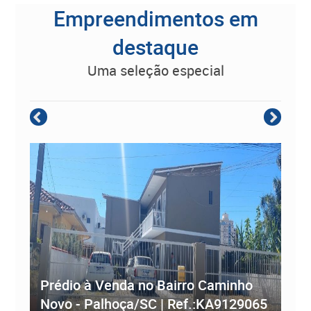
Empreendimentos em
destaque
uma seleção especial
Empreendimento Residencial à
Prédio à Venda no Bairro Caminho
ve
Novo - Palhoça/SC | Ref.:KA9129065
Re