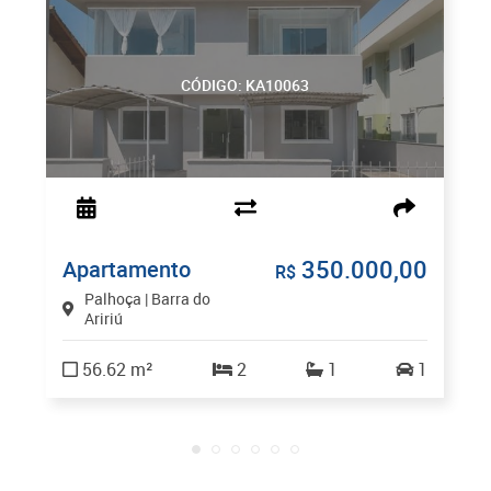
CÓDIGO: KA10063
350.000,00
Apartamento
R$
Palhoça | Barra do
Aririú
56.62 m²
2
1
1