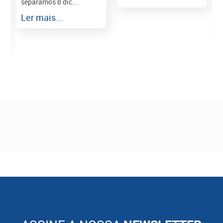
separamos 8 dic...
r
Ler mais...