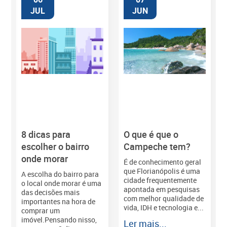
JUL
JUN
8 dicas para
O que é que o
M
escolher o bairro
Campeche tem?
onde morar
É de conhecimento geral
que Florianópolis é uma
A escolha do bairro para
cidade frequentemente
o local onde morar é uma
apontada em pesquisas
das decisões mais
com melhor qualidade de
importantes na hora de
vida, IDH e tecnologia e...
comprar um
imóvel.Pensando nisso,
Ler mais...