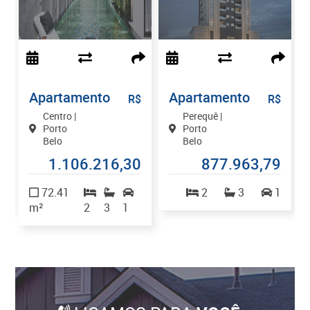
Apartamento
Apartamento
$
R$
R$
Centro |
Perequê |
Porto
Porto
Belo
Belo
7
1.106.216,30
877.963,79
2
72.41
2
3
1
m²
2
3
1