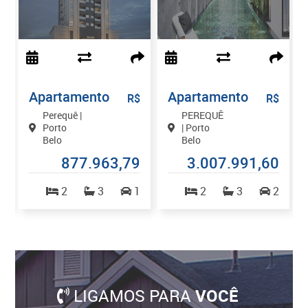
Apartamento
Apartamento
$
R$
R$
Perequê |
PEREQUÊ
Porto
| Porto
Belo
Belo
7
877.963,79
3.007.991,60
2
2
3
1
2
3
2
LIGAMOS PARA
VOCÊ