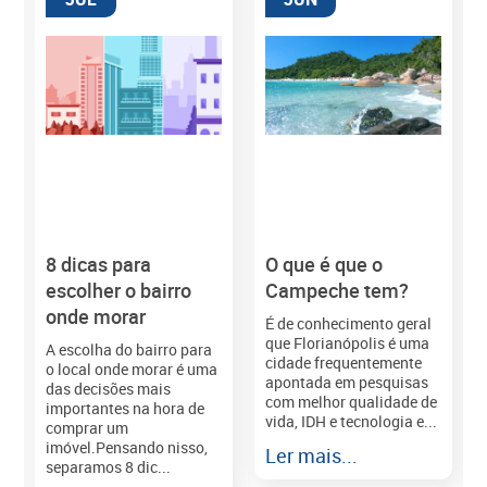
8 dicas para
O que é que o
M
escolher o bairro
Campeche tem?
onde morar
É de conhecimento geral
que Florianópolis é uma
A escolha do bairro para
cidade frequentemente
o local onde morar é uma
apontada em pesquisas
das decisões mais
com melhor qualidade de
importantes na hora de
vida, IDH e tecnologia e...
comprar um
imóvel.Pensando nisso,
Ler mais...
separamos 8 dic...
r