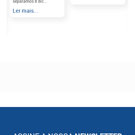
separamos 8 dic...
r
Ler mais...