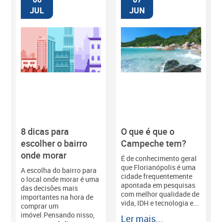
JUL
JUN
8 dicas para
O que é que o
M
escolher o bairro
Campeche tem?
onde morar
É de conhecimento geral
que Florianópolis é uma
A escolha do bairro para
cidade frequentemente
o local onde morar é uma
apontada em pesquisas
das decisões mais
com melhor qualidade de
importantes na hora de
vida, IDH e tecnologia e...
comprar um
imóvel.Pensando nisso,
Ler mais...