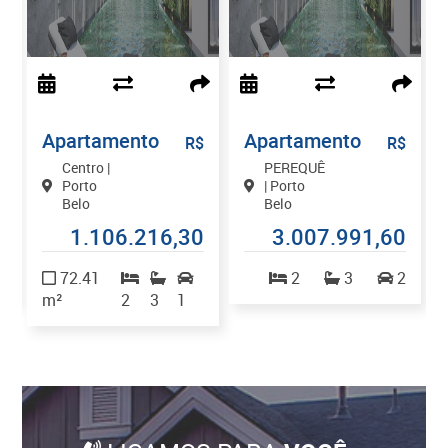
Apartamento
Apartamento
$
R$
R$
Centro |
PEREQUÊ
Porto
| Porto
Belo
Belo
9
1.106.216,30
3.007.991,60
1
72.41
2
3
2
m²
2
3
1