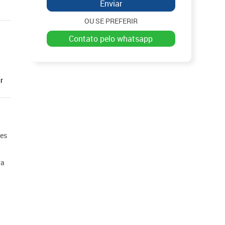
Enviar
OU SE PREFERIR
contato pelo whatsapp
r
ões
ra