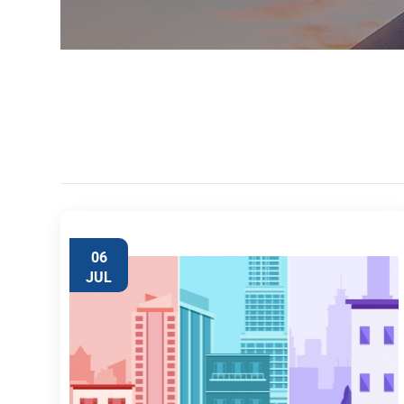
06
JUL