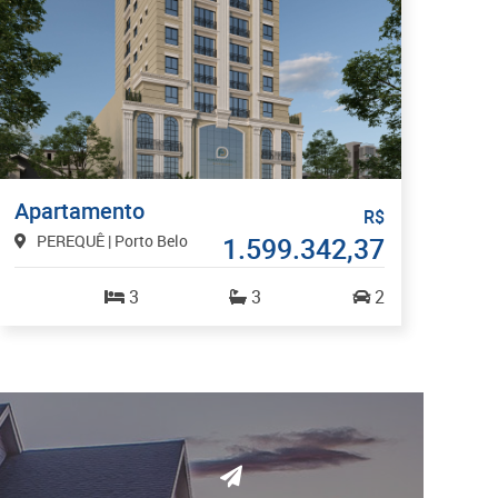
Apartamento
R$
PEREQUÊ | Porto Belo
1.599.342,37
3
3
2