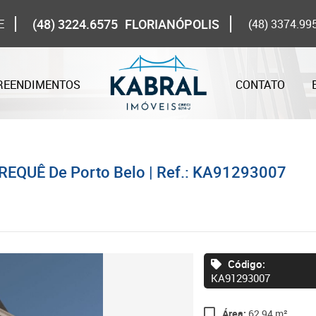
(48) 3224.6575
FLORIANÓPOLIS
E
(48) 3374.99
REENDIMENTOS
CONTATO
REQUÊ De Porto Belo | Ref.: KA91293007
Código:
KA91293007
Área:
62,94 m²