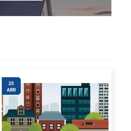
25
ABR