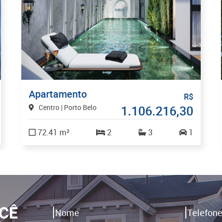
Apartamento
R$
Centro | Porto Belo
1.106.216,30
72.41 m²
2
3
1
CÊ