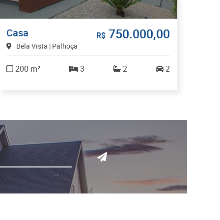
750.000,00
Casa
R$
Bela Vista | Palhoça
200 m²
3
2
2