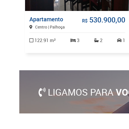
530.900,00
Apartamento
R$
Centro | Palhoça
122.91 m²
3
2
1
LIGAMOS PARA
VO