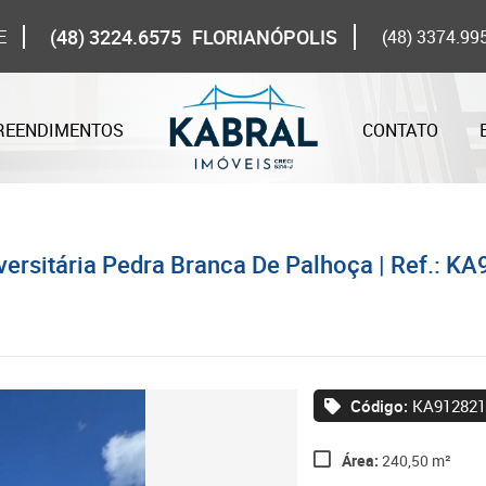
(48) 3224.6575
FLORIANÓPOLIS
E
(48) 3374.99
REENDIMENTOS
CONTATO
versitária Pedra Branca De Palhoça | Ref.: 
Código:
KA912821
Área:
240,50 m²