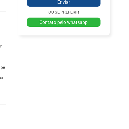
Enviar
OU SE PREFERIR
contato pelo whatsapp
r
 pé
na
a