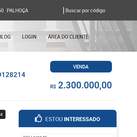
50
PALHOÇA
BLOG
LOGIN
ÁREA DO CLIENTE
VENDA
KA9128214
2.300.000,00
R$
4
ESTOU
INTERESSADO