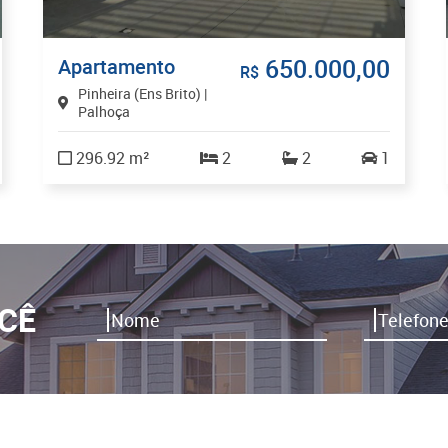
650.000,00
Apartamento
R$
Pinheira (Ens Brito) |
Palhoça
296.92 m²
2
2
1
CÊ