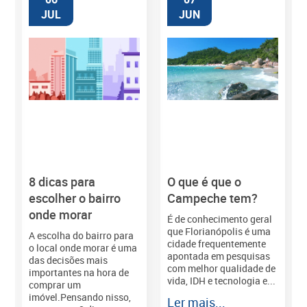
JUL
JUN
8 dicas para
O que é que o
M
escolher o bairro
Campeche tem?
onde morar
É de conhecimento geral
que Florianópolis é uma
A escolha do bairro para
cidade frequentemente
o local onde morar é uma
apontada em pesquisas
das decisões mais
com melhor qualidade de
importantes na hora de
vida, IDH e tecnologia e...
comprar um
imóvel.Pensando nisso,
Ler mais...