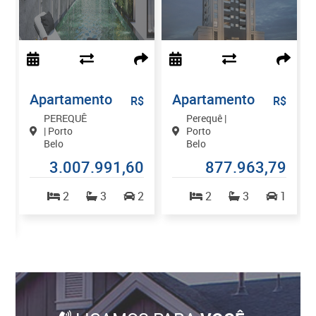
Apartamento
Apartamento
$
R$
R$
PEREQUÊ
Perequê |
| Porto
Porto
Belo
Belo
0
3.007.991,60
877.963,79
2
3
2
2
3
1