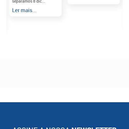
separamos 8 dic...
r
Ler mais...