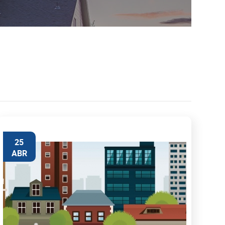
25
ABR