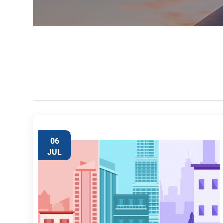
06
JUL