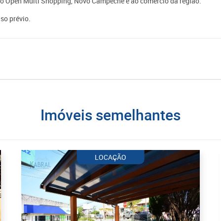
 ao Open Multi Shopping, Novo Campeche e ao comércio da região.
so prévio.
imóveis semelhantes
LOCAÇÃO