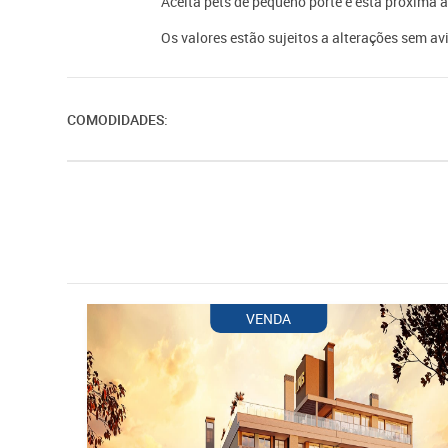
Aceita pets de pequeno porte e está próxima
Os valores estão sujeitos a alterações sem avi
COMODIDADES:
VENDA