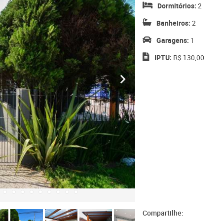
Dormitórios:
2
Banheiros:
2
Garagens:
1
IPTU:
R$ 130,00
Compartilhe: