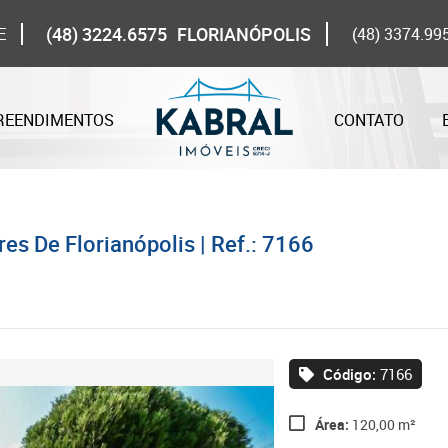
(48) 3224.6575
FLORIANÓPOLIS
E
(48) 3374.99
REENDIMENTOS
CONTATO
es De Florianópolis | Ref.: 7166
Código:
7166
Área:
120,00 m²