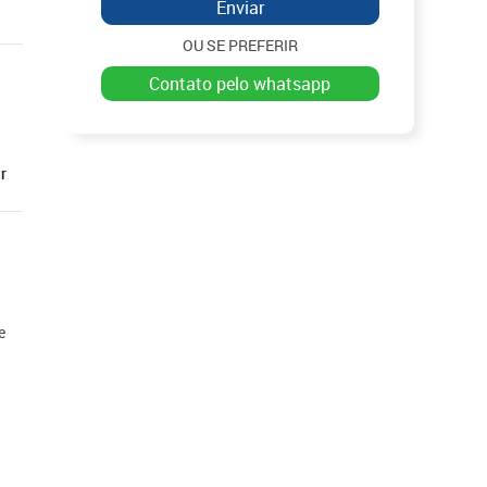
Enviar
OU SE PREFERIR
contato pelo whatsapp
r
e