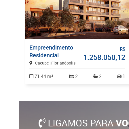
Empreendimento
R$
Residencial
1.258.050,12
Cacupé | Florianópolis
71.44 m²
2
2
1
LIGAMOS PARA
VO