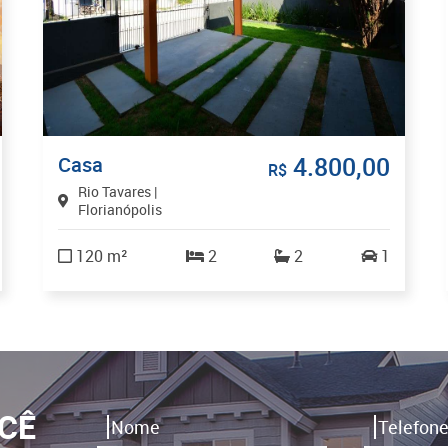
4.800,00
Casa
R$
Rio Tavares |
Florianópolis
120 m²
2
2
1
CÊ