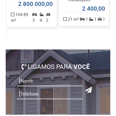
2.800.000,00
2.400,00
2
164.89
21 m²
1
1
1
m²
3
4
2
LIGAMOS PARA
VOCÊ