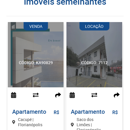
imóveis semelhantes
VENDA
LOCAÇÃO
CÓDIGO: KA90829
CÓDIGO: 7112
Apartamento
Apartamento
Em
$
R$
R$
Cacupé |
Saco dos
Florianópolis
Limões |
Florianópolis