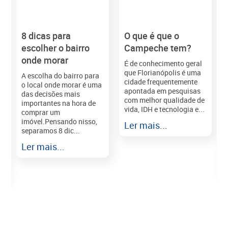
8 dicas para
O que é que o
M
escolher o bairro
Campeche tem?
onde morar
É de conhecimento geral
que Florianópolis é uma
A escolha do bairro para
cidade frequentemente
o local onde morar é uma
apontada em pesquisas
das decisões mais
com melhor qualidade de
importantes na hora de
vida, IDH e tecnologia e...
comprar um
imóvel.Pensando nisso,
Ler mais...
separamos 8 dic...
r
Ler mais...