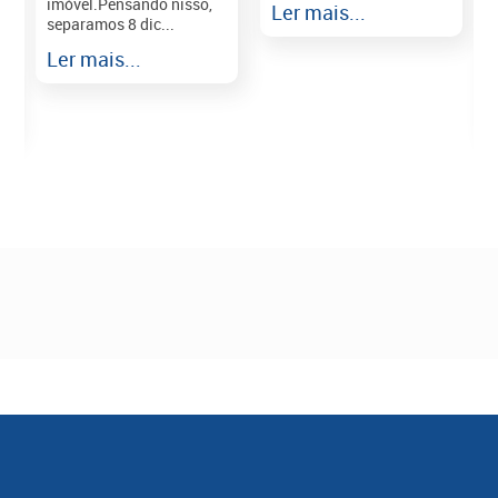
imóvel.Pensando nisso,
Ler mais...
separamos 8 dic...
r
Ler mais...