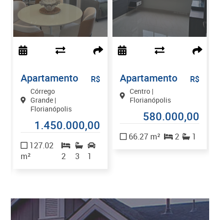
Apartamento
Apartamento
$
R$
R$
Córrego
Centro |
Grande |
Florianópolis
Florianópolis
580.000,00
0
1.450.000,00
66.27 m²
2
1
127.02
m²
2
3
1