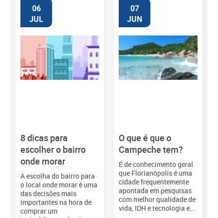
06
07
JUL
JUN
8 dicas para
O que é que o
M
escolher o bairro
Campeche tem?
onde morar
É de conhecimento geral
que Florianópolis é uma
A escolha do bairro para
cidade frequentemente
o local onde morar é uma
apontada em pesquisas
das decisões mais
com melhor qualidade de
importantes na hora de
vida, IDH e tecnologia e...
comprar um