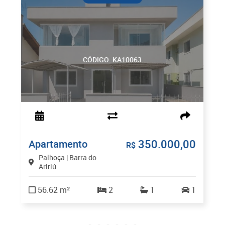
CÓDIGO: KA10063
350.000,00
Apartamento
R$
Palhoça | Barra do
Aririú
56.62 m²
2
1
1