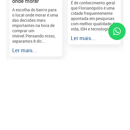
onde morar
É de conhecimento geral
que Florianópolis é uma
A escolha do bairro para
cidade frequentemente
o local onde morar é uma
apontada em pesquisas
das decisões mais
com melhor qualidade de
importantes na hora de
vida, IDH e tecnologia e...
comprar um
imóvel.Pensando nisso,
Ler mais...
separamos 8 dic...
r
Ler mais...