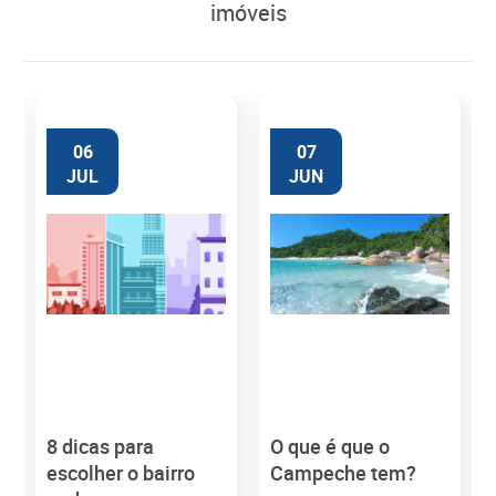
imóveis
06
07
JUL
JUN
8 dicas para
O que é que o
M
escolher o bairro
Campeche tem?