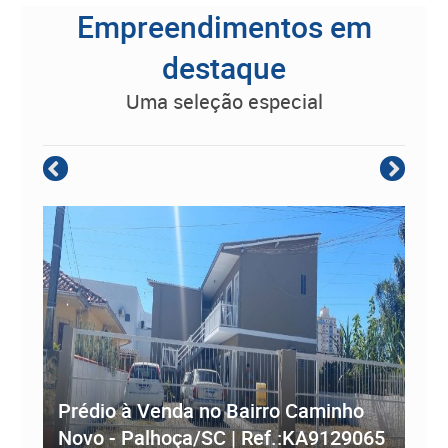
Empreendimentos em
destaque
uma seleção especial
Empreendimento Residencial à
Prédio à Venda no Bairro Caminho
ve
Novo - Palhoça/SC | Ref.:KA9129065
Re