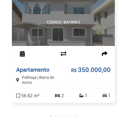
CÓDIGO: KA10063
350.000,00
Apartamento
R$
Palhoça | Barra do
Aririú
56.62 m²
2
1
1