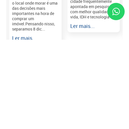
cidade frequentemente
o local onde morar é uma
apontada em pesquisas
das decisões mais
com melhor qualidade de
importantes na hora de
vida, IDH e tecnologia e...
comprar um
imóvel.Pensando nisso,
Ler mais...
separamos 8 dic...
r
Ler mais...