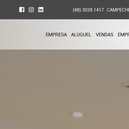
(48) 3028.1417
CAMPECH
EMPRESA
ALUGUEL
VENDAS
EMP