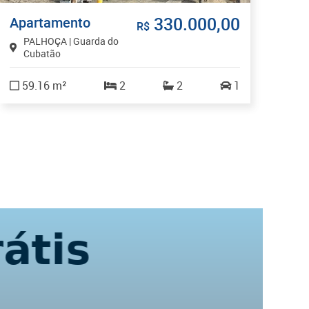
330.000,00
Apartamento
Sa
R$
PALHOÇA | Guarda do
F
Cubatão
T
59.16 m²
2
2
1
3