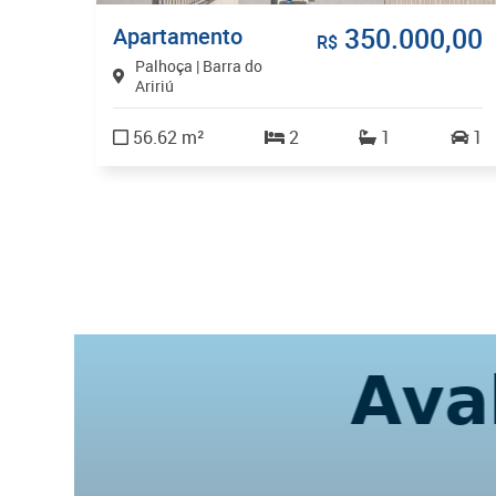
,00
350.000,00
Apartamento
R$
Palhoça | Barra do
Aririú
56.62 m²
2
1
1