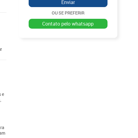
Enviar
OU SE PREFERIR
contato pelo whatsapp
r
 e
,
ara
nam