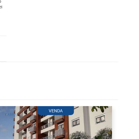
o
ei
VENDA