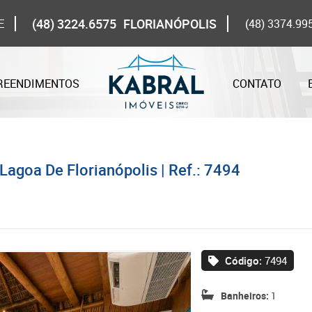
(48) 3224.6575
FLORIANÓPOLIS
E
(48) 3374.99
REENDIMENTOS
CONTATO
Lagoa De Florianópolis | Ref.: 7494
Código:
7494
Banheiros:
1