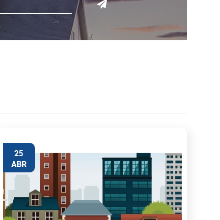
25
ABR