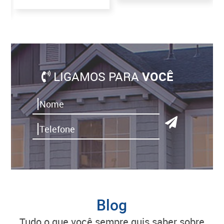
5
LIGAMOS PARA
VOCÊ
Blog
tudo o que você sempre quis saber sobre