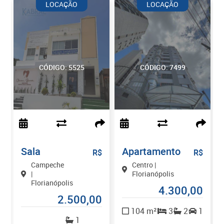
LOCAÇÃO
LOCAÇÃO
CÓDIGO: 5525
CÓDIGO: 7499
Sala
Apartamento
R
$
R$
R$
Campeche
Centro |
|
Florianópolis
Florianópolis
4.300,00
2.500,00
0
104 m²
3
2
1
1