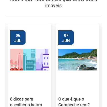
imóveis
06
07
JUL
JUN
8 dicas para
O que é que o
M
escolher o bairro
Campeche tem?