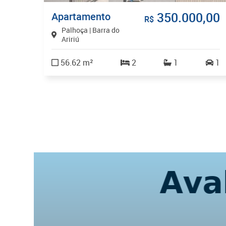
,00
350.000,00
Apartamento
R$
Palhoça | Barra do
Aririú
56.62 m²
2
1
1