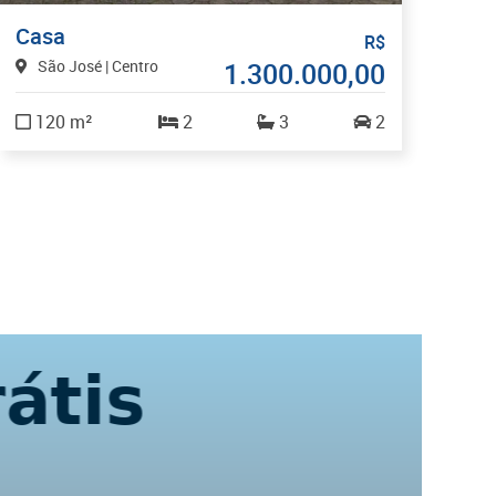
Casa
Sa
R$
São José | Centro
1.300.000,00
F
T
120 m²
2
3
2
3