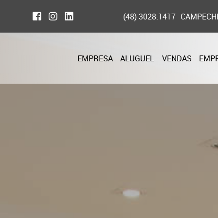
(48) 3028.1417
CAMPECH
EMPRESA
ALUGUEL
VENDAS
EMP