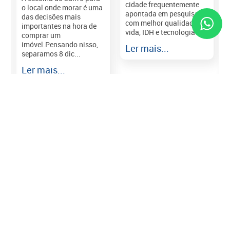
cidade frequentemente
o local onde morar é uma
apontada em pesquisas
das decisões mais
com melhor qualidade de
importantes na hora de
vida, IDH e tecnologia e...
comprar um
imóvel.Pensando nisso,
Ler mais...
separamos 8 dic...
r
Ler mais...