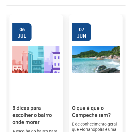
06
07
JUL
JUN
8 dicas para
O que é que o
M
escolher o bairro
Campeche tem?
onde morar
É de conhecimento geral
que Florianópolis é uma
A escolha do bairro para