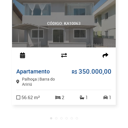
CÓDIGO: KA10063
350.000,00
Apartamento
R$
Palhoça | Barra do
Aririú
56.62 m²
2
1
1