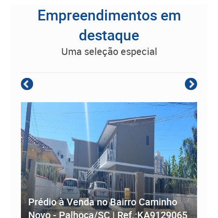
Empreendimentos em
destaque
uma seleção especial
Empreendimento Residencial à
Prédio à Venda no Bairro Caminho
ve
Novo - Palhoça/SC | Ref.:KA9129065
Re