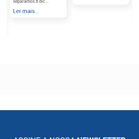
separamos 8 dic...
r
Ler mais...