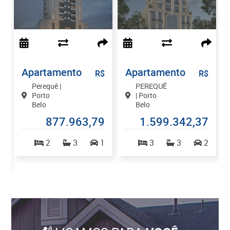
Apartamento
Apartamento
$
R$
R$
Perequê |
PEREQUÊ
Porto
| Porto
Belo
Belo
0
877.963,79
1.599.342,37
2
3
1
3
3
2