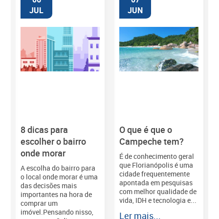
JUL
JUN
8 dicas para
O que é que o
M
escolher o bairro
Campeche tem?
onde morar
É de conhecimento geral
que Florianópolis é uma
A escolha do bairro para
cidade frequentemente
o local onde morar é uma
apontada em pesquisas
das decisões mais
com melhor qualidade de
importantes na hora de
vida, IDH e tecnologia e...
comprar um
imóvel.Pensando nisso,
Ler mais...