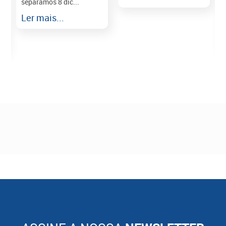
separamos 8 dic...
r
Ler mais...