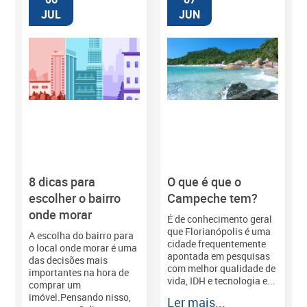
JUL
JUN
8 dicas para
O que é que o
M
escolher o bairro
Campeche tem?
onde morar
É de conhecimento geral
que Florianópolis é uma
A escolha do bairro para
cidade frequentemente
o local onde morar é uma
apontada em pesquisas
das decisões mais
com melhor qualidade de
importantes na hora de
vida, IDH e tecnologia e...
comprar um
imóvel.Pensando nisso,
Ler mais...