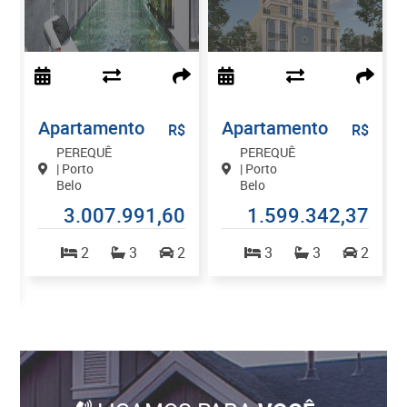
Apartamento
Apartamento
$
R$
R$
PEREQUÊ
PEREQUÊ
| Porto
| Porto
Belo
Belo
0
3.007.991,60
1.599.342,37
2
3
2
3
3
2