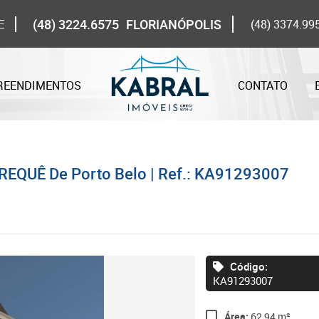
(48) 3224.6575
FLORIANÓPOLIS
E
(48) 3374.99
REENDIMENTOS
CONTATO
REQUÊ De Porto Belo | Ref.: KA91293007
Código:
KA91293007
Área:
62,94 m²