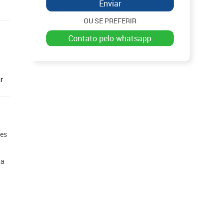
Enviar
OU SE PREFERIR
contato pelo whatsapp
r
ões
ra