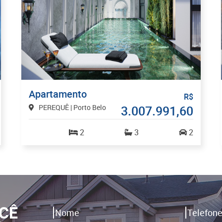
Apartamento
R$
PEREQUÊ | Porto Belo
3.007.991,60
2
3
2
CÊ