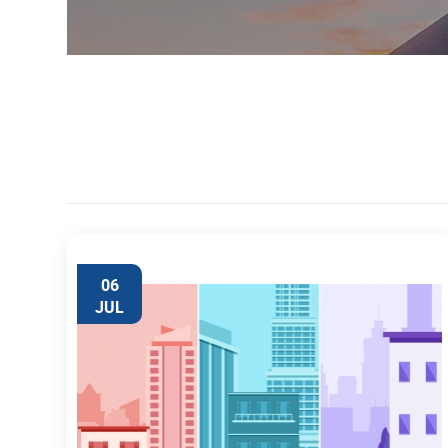
06
JUL