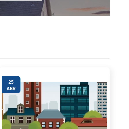
25
ABR