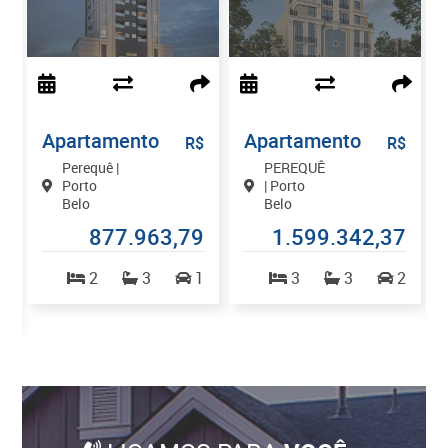
Apartamento
Apartamento
$
R$
R$
Perequê |
PEREQUÊ
Porto
| Porto
Belo
Belo
0
877.963,79
1.599.342,37
2
3
1
3
3
2