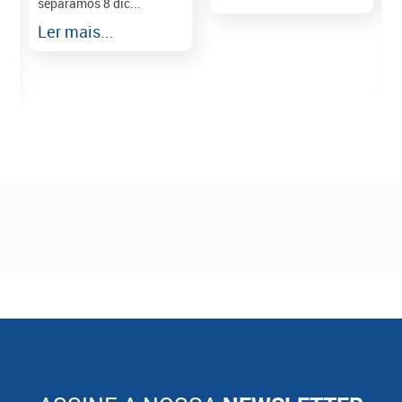
separamos 8 dic...
r
Ler mais...