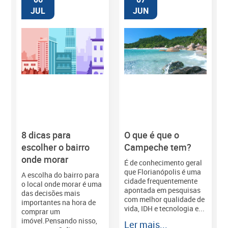
JUL
JUN
8 dicas para
O que é que o
M
escolher o bairro
Campeche tem?
onde morar
É de conhecimento geral
que Florianópolis é uma
A escolha do bairro para
cidade frequentemente
o local onde morar é uma
apontada em pesquisas
das decisões mais
com melhor qualidade de
importantes na hora de
vida, IDH e tecnologia e...
comprar um
imóvel.Pensando nisso,
Ler mais...