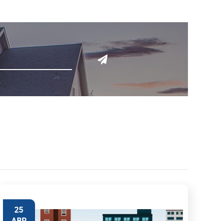
25
ABR