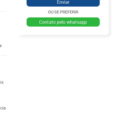
Enviar
OU SE PREFERIR
contato pelo whatsapp
r
is
ncia