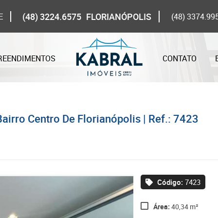
(48) 3224.6575
FLORIANÓPOLIS
E
(48) 3374.99
REENDIMENTOS
CONTATO
airro Centro De Florianópolis | Ref.: 7423
Código:
7423
Área:
40,34 m²