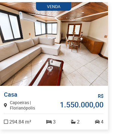
VENDA
Casa
R$
Capoeiras |
1.550.000,00
Florianópolis
294.84 m²
3
2
4