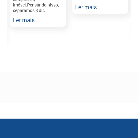
imóvel.Pensando nisso,
Ler mais...
separamos 8 dic...
r
Ler mais...