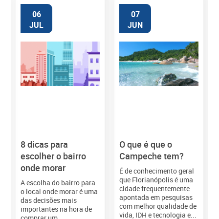
06
07
JUL
JUN
8 dicas para
O que é que o
M
escolher o bairro
Campeche tem?
onde morar
É de conhecimento geral
que Florianópolis é uma
A escolha do bairro para
cidade frequentemente
o local onde morar é uma
apontada em pesquisas
das decisões mais
com melhor qualidade de
importantes na hora de
vida, IDH e tecnologia e...
comprar um