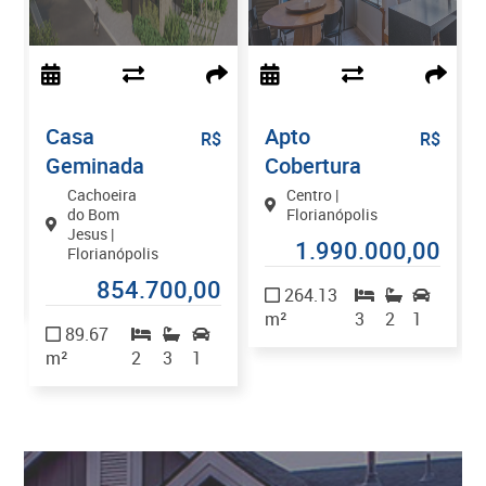
Casa
Apto
$
R$
R$
Geminada
Cobertura
Cachoeira
Centro |
do Bom
Florianópolis
Jesus |
0
1.990.000,00
Florianópolis
1
854.700,00
264.13
m²
3
2
1
89.67
m²
2
3
1