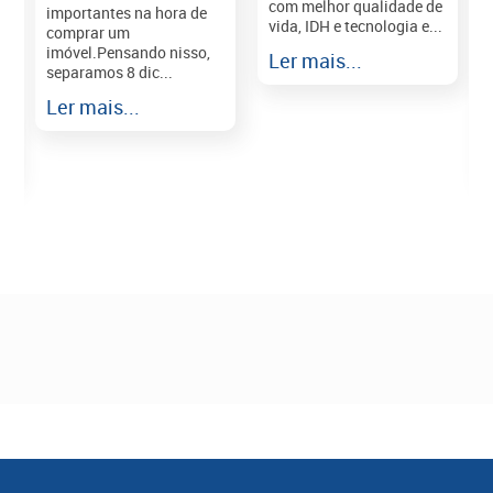
com melhor qualidade de
importantes na hora de
vida, IDH e tecnologia e...
comprar um
imóvel.Pensando nisso,
Ler mais...
separamos 8 dic...
r
Ler mais...