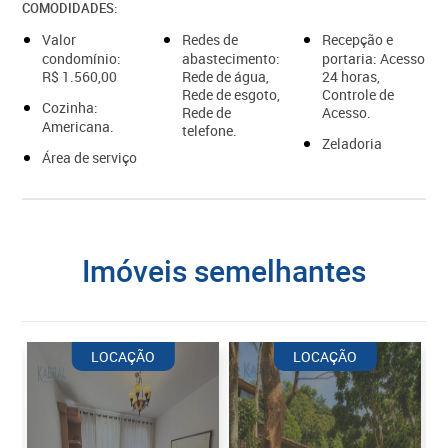
COMODIDADES:
Valor
Redes de
Recepção e
condomínio:
abastecimento:
portaria: Acesso
R$ 1.560,00
Rede de água,
24 horas,
Rede de esgoto,
Controle de
Cozinha:
Rede de
Acesso.
Americana.
telefone.
Zeladoria
Área de serviço
imóveis semelhantes
LOCAÇÃO
LOCAÇÃO