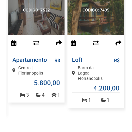
CÓDIGO: 7532
CÓDIGO: 7495
Apartamento
Loft
$
R$
R$
Centro |
Barra da
Florianópolis
Lagoa |
Florianópolis
5.800,00
0
4.200,00
3
4
1
1
1