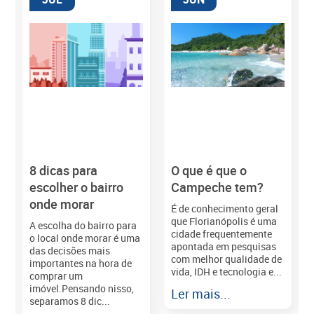
8 dicas para
O que é que o
M
escolher o bairro
Campeche tem?
onde morar
É de conhecimento geral
que Florianópolis é uma
A escolha do bairro para
cidade frequentemente
o local onde morar é uma
apontada em pesquisas
das decisões mais
com melhor qualidade de
importantes na hora de
vida, IDH e tecnologia e...
comprar um
imóvel.Pensando nisso,
Ler mais...
separamos 8 dic...
r