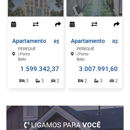
Apartamento
Apartamento
$
R$
R$
PEREQUÊ
PEREQUÊ
| Porto
| Porto
Belo
Belo
9
1.599.342,37
3.007.991,60
1
3
3
2
2
3
2
LIGAMOS PARA
VOCÊ