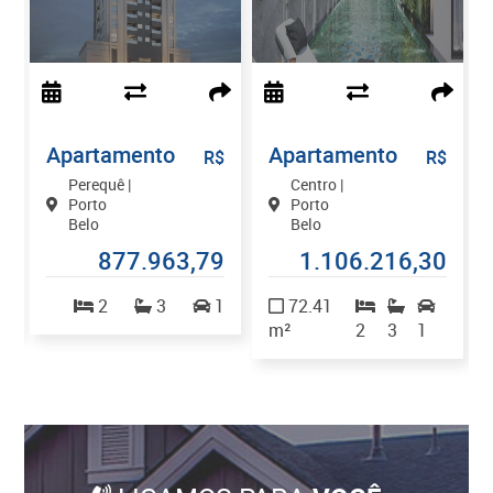
Apartamento
Apartamento
$
R$
R$
Perequê |
Centro |
Porto
Porto
Belo
Belo
0
877.963,79
1.106.216,30
2
2
3
1
72.41
m²
2
3
1