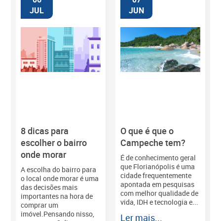
JUL
JUN
8 dicas para
O que é que o
M
escolher o bairro
Campeche tem?
onde morar
É de conhecimento geral
que Florianópolis é uma
A escolha do bairro para
cidade frequentemente
o local onde morar é uma
apontada em pesquisas
das decisões mais
com melhor qualidade de
importantes na hora de
vida, IDH e tecnologia e...
comprar um
imóvel.Pensando nisso,
Ler mais...