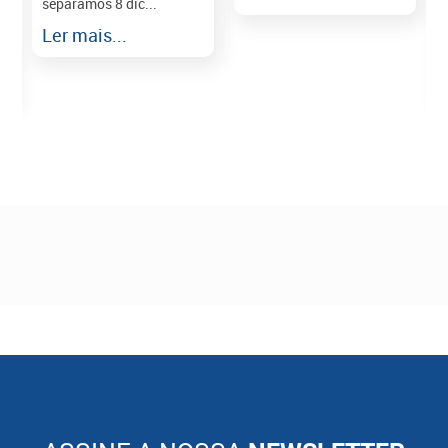
separamos 8 dic...
r
Ler mais...