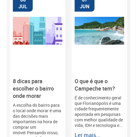
JUL
JUN
8 dicas para
O que é que o
M
escolher o bairro
Campeche tem?
onde morar
É de conhecimento geral
que Florianópolis é uma
A escolha do bairro para
cidade frequentemente
o local onde morar é uma
apontada em pesquisas
das decisões mais
com melhor qualidade de
importantes na hora de
vida, IDH e tecnologia e...
comprar um
imóvel.Pensando nisso,
Ler mais...