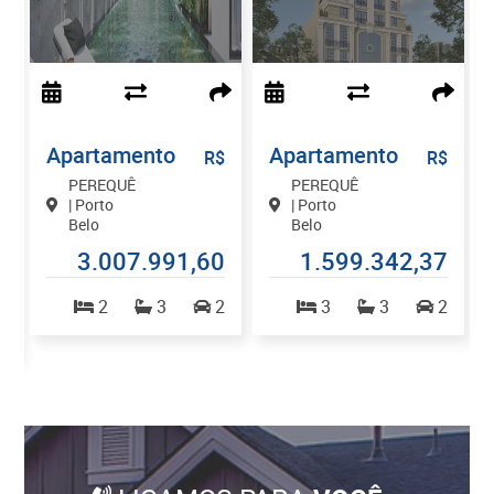
Apartamento
Apartamento
$
R$
R$
PEREQUÊ
PEREQUÊ
| Porto
| Porto
Belo
Belo
0
3.007.991,60
1.599.342,37
2
3
2
3
3
2