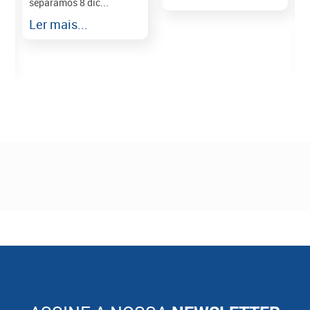
separamos 8 dic...
r
Ler mais...