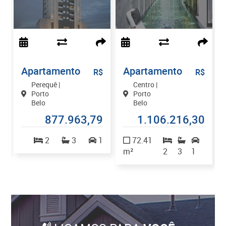
Apartamento
Apartamento
$
R$
R$
Perequê |
Centro |
Porto
Porto
Belo
Belo
7
877.963,79
1.106.216,30
2
2
3
1
72.41
m²
2
3
1