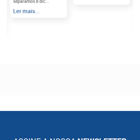
separamos 8 dic...
r
Ler mais...