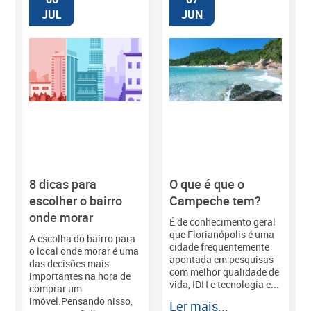
JUL
JUN
8 dicas para
O que é que o
M
escolher o bairro
Campeche tem?
onde morar
É de conhecimento geral
que Florianópolis é uma
A escolha do bairro para
cidade frequentemente
o local onde morar é uma
apontada em pesquisas
das decisões mais
com melhor qualidade de
importantes na hora de
vida, IDH e tecnologia e...
comprar um
imóvel.Pensando nisso,
Ler mais...