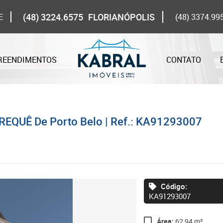
(48) 3224.6575
FLORIANÓPOLIS
E
(48) 3374.99
REENDIMENTOS
CONTATO
REQUÊ De Porto Belo | Ref.: KA91293007
Código:
KA91293007
Área:
62,94 m²