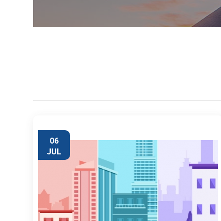
06
JUL