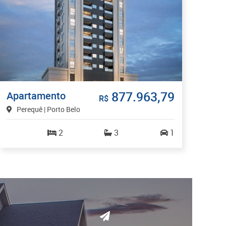
877.963,79
Apartamento
R$
Perequê | Porto Belo
2
3
1