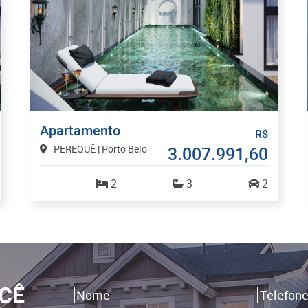
Apartamento
R$
PEREQUÊ | Porto Belo
3.007.991,60
2
3
2
CÊ