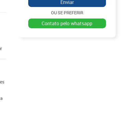
Enviar
OU SE PREFERIR
contato pelo whatsapp
r
ões
ra