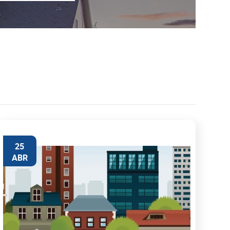
25
ABR