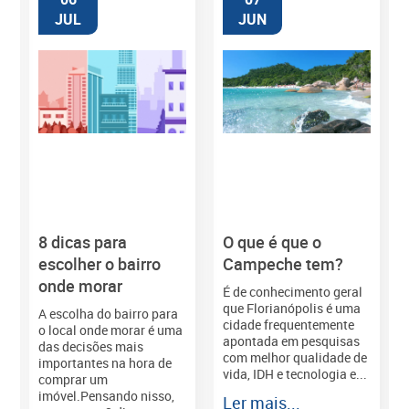
JUL
JUN
8 dicas para
O que é que o
M
escolher o bairro
Campeche tem?
onde morar
É de conhecimento geral
que Florianópolis é uma
A escolha do bairro para
cidade frequentemente
o local onde morar é uma
apontada em pesquisas
das decisões mais
com melhor qualidade de
importantes na hora de
vida, IDH e tecnologia e...
comprar um
imóvel.Pensando nisso,
Ler mais...