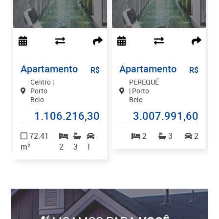
Apartamento
Apartamento
$
R$
R$
Centro |
PEREQUÊ
Porto
| Porto
Belo
Belo
7
1.106.216,30
3.007.991,60
2
72.41
2
3
2
m²
2
3
1