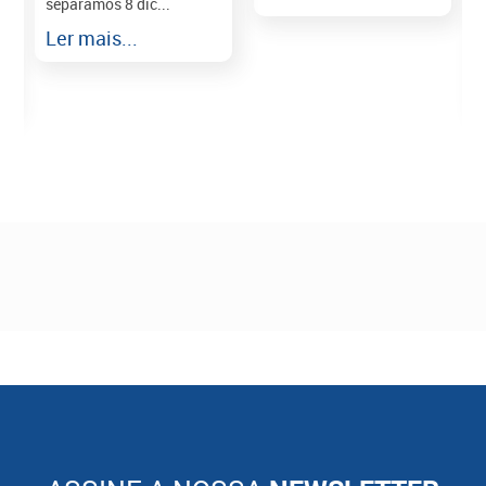
separamos 8 dic...
r
Ler mais...