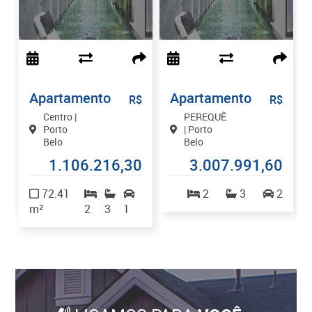
Apartamento
Apartamento
$
R$
R$
Centro |
PEREQUÊ
Porto
| Porto
Belo
Belo
9
1.106.216,30
3.007.991,60
1
72.41
2
3
2
m²
2
3
1