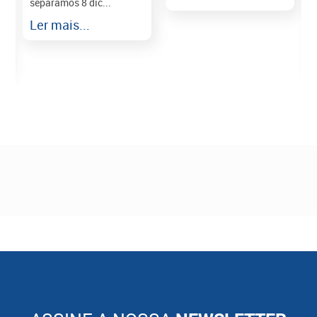
separamos 8 dic...
r
Ler mais...