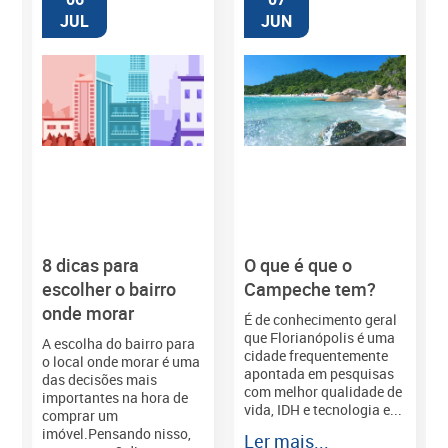
JUL
JUN
8 dicas para
O que é que o
M
escolher o bairro
Campeche tem?
onde morar
É de conhecimento geral
que Florianópolis é uma
A escolha do bairro para
cidade frequentemente
o local onde morar é uma
apontada em pesquisas
das decisões mais
com melhor qualidade de
importantes na hora de
vida, IDH e tecnologia e...
comprar um
imóvel.Pensando nisso,
Ler mais...