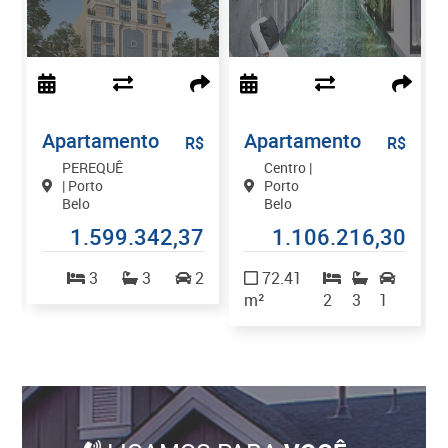
Apartamento
Apartamento
$
R$
R$
PEREQUÊ
Centro |
| Porto
Porto
Belo
Belo
9
1.599.342,37
1.106.216,30
1
3
3
2
72.41
m²
2
3
1