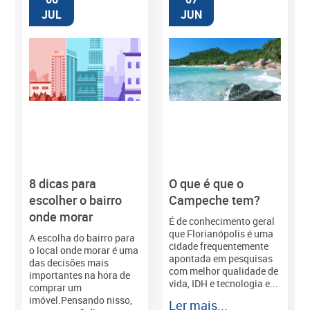
JUL
JUN
8 dicas para
O que é que o
M
escolher o bairro
Campeche tem?
onde morar
É de conhecimento geral
que Florianópolis é uma
A escolha do bairro para
cidade frequentemente
o local onde morar é uma
apontada em pesquisas
das decisões mais
com melhor qualidade de
importantes na hora de
vida, IDH e tecnologia e...
comprar um
imóvel.Pensando nisso,
Ler mais...