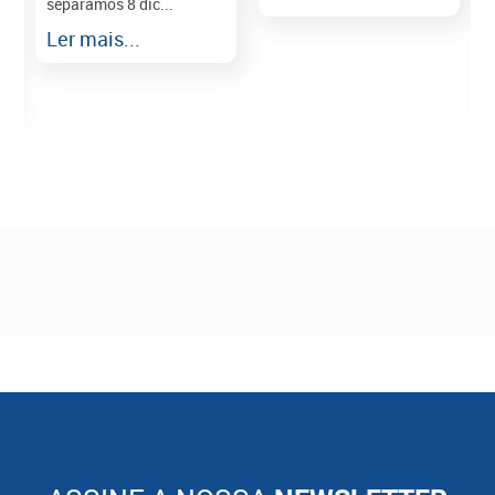
separamos 8 dic...
r
Ler mais...