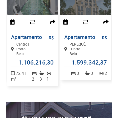
Apartamento
Apartamento
$
R$
R$
Centro |
PEREQUÊ
Porto
| Porto
Belo
Belo
0
1.106.216,30
1.599.342,37
2
72.41
3
3
2
m²
2
3
1