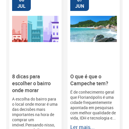
JUL
JUN
8 dicas para
O que é que o
M
escolher o bairro
Campeche tem?
onde morar
É de conhecimento geral
que Florianópolis é uma
A escolha do bairro para
cidade frequentemente
o local onde morar é uma
apontada em pesquisas
das decisões mais
com melhor qualidade de
importantes na hora de
vida, IDH e tecnologia e...
comprar um
imóvel.Pensando nisso,
Ler mais...