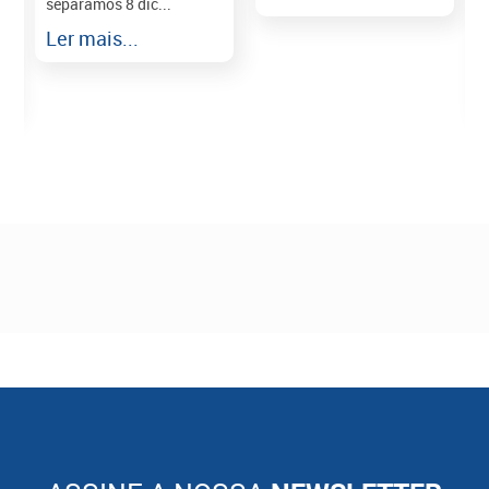
separamos 8 dic...
r
Ler mais...